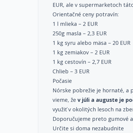
EUR, ale v supermarketoch táto
Orientačné ceny potravín:
1 l mlieka – 2 EUR
250g masla – 2,3 EUR
1 kg syru alebo mäsa – 20 EUR
1 kg zemiakov – 2 EUR
1 kg cestovín – 2,7 EUR
Chlieb – 3 EUR
Počasie
Nórske pobrežie je hornaté, a 
vieme, že
v júli a auguste je p
využiť v okolitých lesoch na zbe
Doporučujeme preto gumové ale
Určite si doma nezabudnite