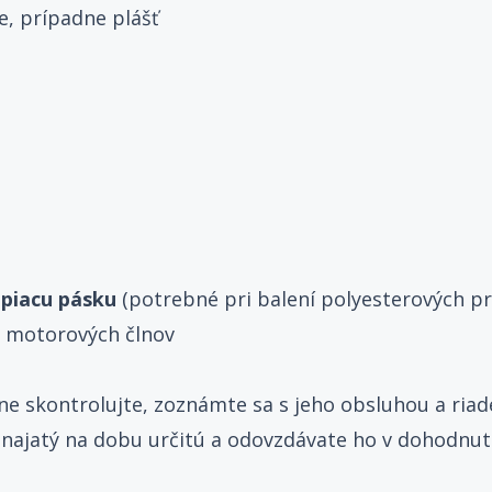
, prípadne plášť
epiacu pásku
(potrebné pri balení polyesterových pr
h motorových člnov
dne skontrolujte, zoznámte sa s jeho obsluhou a riad
renajatý na dobu určitú a odovzdávate ho v dohodn