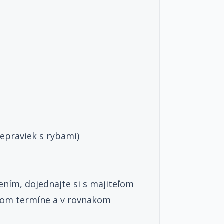
epraviek s rybami)
ením, dojednajte si s majiteľom
utom termíne a v rovnakom