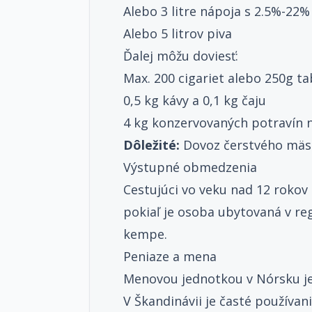
Alebo 3 litre nápoja s 2.5%-22% 
Alebo 5 litrov piva
Ďalej môžu doviesť:
Max. 200 cigariet alebo 250g t
0,5 kg kávy a 0,1 kg čaju
4 kg konzervovaných potravín 
Dôležité:
Dovoz čerstvého mäsa,
Výstupné obmedzenia
Cestujúci vo veku nad 12 rokov
pokiaľ je osoba ubytovaná v r
kempe.
Peniaze a mena
Menovou jednotkou v Nórsku je
V Škandinávii je časté používa