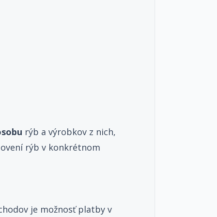
osobu
rýb a výrobkov z nich,
lovení rýb v konkrétnom
bchodov je možnosť platby v