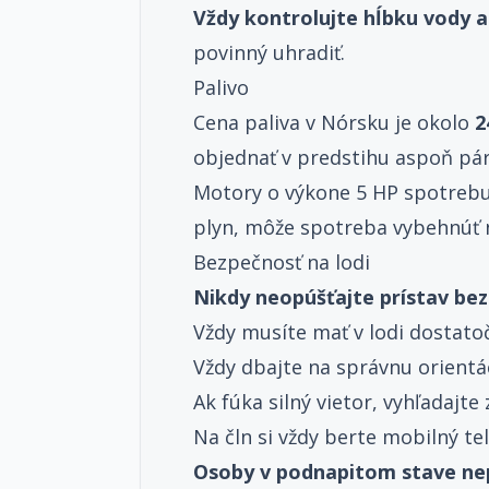
Vždy kontrolujte hĺbku vody a
povinný uhradiť.
Palivo
Cena paliva v Nórsku je okolo
2
objednať v predstihu aspoň pá
Motory o výkone 5 HP spotrebuj
plyn, môže spotreba vybehnúť 
Bezpečnosť na lodi
Nikdy neopúšťajte prístav bez
Vždy musíte mať v lodi dostato
Vždy dbajte na správnu orientá
Ak fúka silný vietor, vyhľadajte
Na čln si vždy berte mobilný te
Osoby v podnapitom stave nep