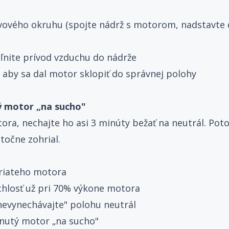
ivového okruhu (spojte nádrž s motorom, nadstavte 
oľnite prívod vzduchu do nádrže
 aby sa dal motor sklopiť do správnej polohy
ý motor „na sucho"
ra, nechajte ho asi 3 minúty bežať na neutrál. Pot
točne zohrial.
hriateho motora
chlosť už pri 70% výkone motora
nevynechávajte" polohu neutrál
hnutý motor „na sucho"