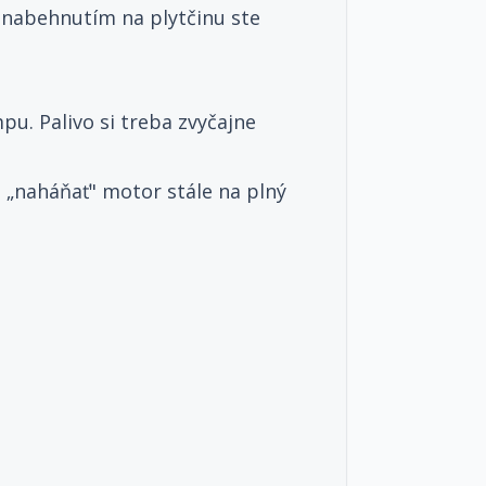
nabehnutím na plytčinu ste
pu. Palivo si treba zvyčajne
e „naháňať" motor stále na plný