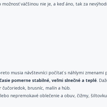
 možnosť väčšinou nie je, a keď áno, tak za nevýhod
preto musia návštevníci počítať s náhlymi zmenami p
očasie pomerne stabilné, veľmi slnečné a teplé
. Daž
r čučoriedok, brusníc, malín a húb.
bo nepremokavé oblečenie a obuv, čižmy, šiltovku a