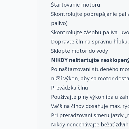
Štartovanie motoru
Skontrolujte poprepájanie pal
palivo)
Skontrolujte zásobu paliva, uv
Dopravte čln na správnu hĺbku,
Sklopte motor do vody
NIKDY neštartujte nesklopen
Po naštartovaní studeného moto
nižší výkon, aby sa motor dosta
Prevádzka člnu
Používajte plný výkon iba u za
Väčšina člnov dosahuje max. rý
Pri preradzovaní smeru jazdy „
Nikdy nenechávajte bežať zdvi