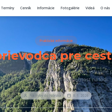
Termíny
Cenník
Informácie
Fotogalérie
Videá
O nás
Praktické informácie
prievodca pre ces
bujete vedieť pred cestou do Nórska - vstupné
limity, peniaze, počasie a bezpečnosť na lodi.
Na Ryby do Nórska
8. 1. 2026