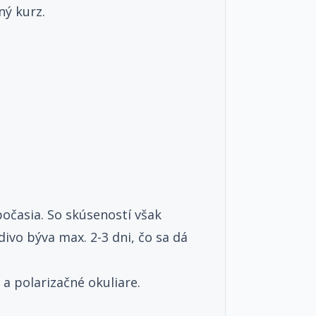
ný kurz.
očasia. So skúseností však
divo býva max. 2-3 dni, čo sa dá
 polarizačné okuliare.