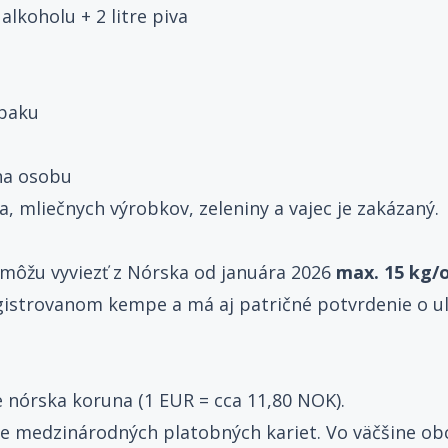
alkoholu + 2 litre piva
abaku
na osobu
 mliečnych výrobkov, zeleniny a vajec je zakázaný.
 môžu vyviezť z Nórska od januára 2026
max. 15 kg/
egistrovanom kempe a má aj patričné potvrdenie o u
 nórska koruna (1 EUR = cca 11,80 NOK).
nie medzinárodných platobných kariet. Vo väčšine o