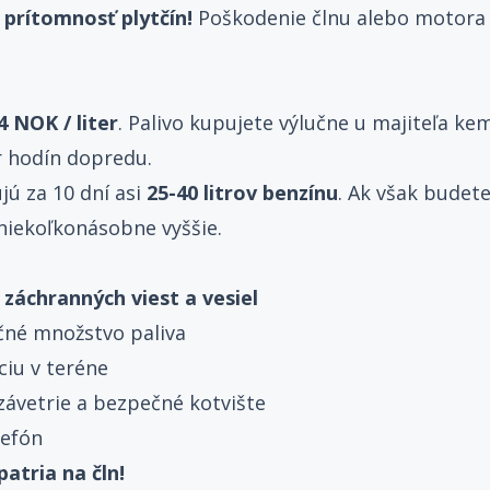
 prítomnosť plytčín!
Poškodenie člnu alebo motora 
4 NOK / liter
. Palivo kupujete výlučne u majiteľa kem
r hodín dopredu.
ú za 10 dní asi
25-40 litrov benzínu
. Ak však budet
niekoľkonásobne vyššie.
 záchranných viest a vesiel
čné množstvo paliva
ciu v teréne
 závetrie a bezpečné kotvište
lefón
atria na čln!