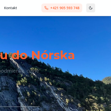
Kontakt
+421 905 593 748
tu do Nórska
 podmienky, colné