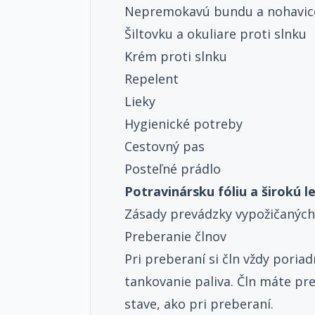
Nepremokavú bundu a nohavice
Šiltovku a okuliare proti slnku
Krém proti slnku
Repelent
Lieky
Hygienické potreby
Cestovný pas
Posteľné prádlo
Potravinársku fóliu a širokú l
Zásady prevádzky vypožičanýc
Preberanie člnov
Pri preberaní si čln vždy poria
tankovanie paliva. Čln máte p
stave, ako pri preberaní.