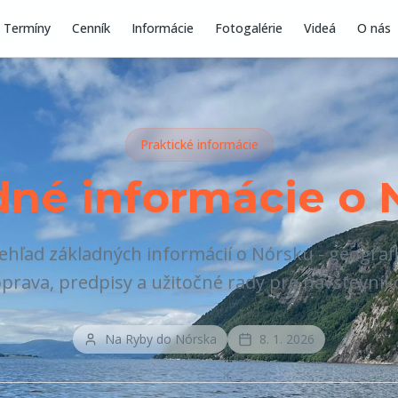
Termíny
Cenník
Informácie
Fotogalérie
Videá
O nás
Praktické informácie
dné informácie o 
hľad základných informácií o Nórsku - geograf
prava, predpisy a užitočné rady pre návštevník
Na Ryby do Nórska
8. 1. 2026