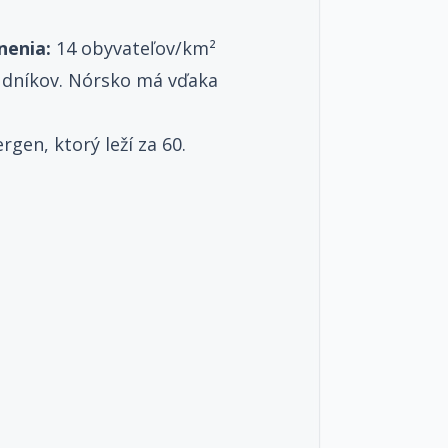
nenia:
14 obyvateľov/km²
ludníkov. Nórsko má vďaka
gen, ktorý leží za 60.