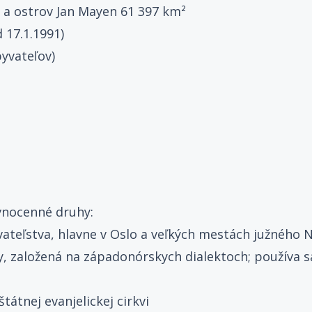
 a ostrov Jan Mayen 61 397 km²
 17.1.1991)
byvateľov)
vnocenné druhy:
ateľstva, hlavne v Oslo a veľkých mestách južného 
ny, založená na západonórskych dialektoch; používa 
štátnej evanjelickej cirkvi