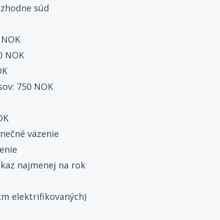
rozhodne súd
0 NOK
00 NOK
OK
sov: 750 NOK
OK
enečné väzenie
zenie
ukaz najmenej na rok
m elektrifikovaných)