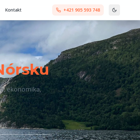
Kontakt
+421 905 593 748
Nórsku
ia, ekonomika,
ov.