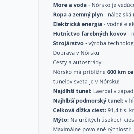
More a voda
- Nórsko je vedúc
Ropa a zemný plyn
- náleziská
Elektrická energia
- vodné elek
Hutníctvo farebných kovov
- n
Strojárstvo
- výroba technolog
Doprava v Nórsku
Cesty a autostrády
Nórsko má približne
600 km ce
tunelov sveta je v Nórsku!
Najdlhší tunel:
Laerdal v západ
Najhlbší podmorský tunel:
v h
Celková dĺžka ciest:
91,4 tis. 
Mýto:
Na určitých úsekoch ciest
Maximálne povolené rýchlosti: