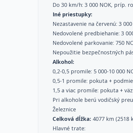
Do 30 km/h: 3 000 NOK, príp. 
Iné priestupky:
Nezastavenie na červenú: 3 00
Nedovolené predbiehanie: 3 0
Nedovolené parkovanie: 750 N
Nepoužitie bezpečnostných pá
Alkohol:
0,2-0,5 promile: 5 000-10 000 N
0,5-1 promile: pokuta + podmi
1,5 a viac promile: pokuta + vä
Pri alkohole berú vodičský pre
Železnice
Celková dĺžka:
4077 km (2518 k
Hlavné trate: