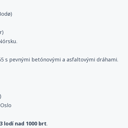
Bodø)
r)
Nórsku.
 65 s pevnými betónovými a asfaltovými dráhami.
)
Oslo
3 lodí nad 1000 brt
.