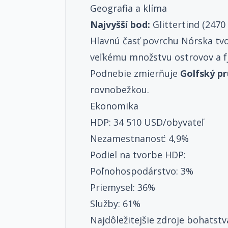
Geografia a klíma
Najvyšší bod:
Glittertind (2470
Hlavnú časť povrchu Nórska tvo
veľkému množstvu ostrovov a fj
Podnebie zmierňuje
Golfský p
rovnobežkou.
Ekonomika
HDP: 34 510 USD/obyvateľ
Nezamestnanosť: 4,9%
Podiel na tvorbe HDP:
Poľnohospodárstvo: 3%
Priemysel: 36%
Služby: 61%
Najdôležitejšie zdroje bohatstv