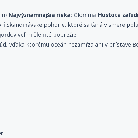
 m)
Najvýznamnejšia rieka:
Glomma
Hustota zaľud
rí Škandinávske pohorie, ktoré sa ťahá v smere po
ordov veľmi členité pobrežie.
rúd
, vďaka ktorému oceán nezamŕza ani v prístave Ber
a: