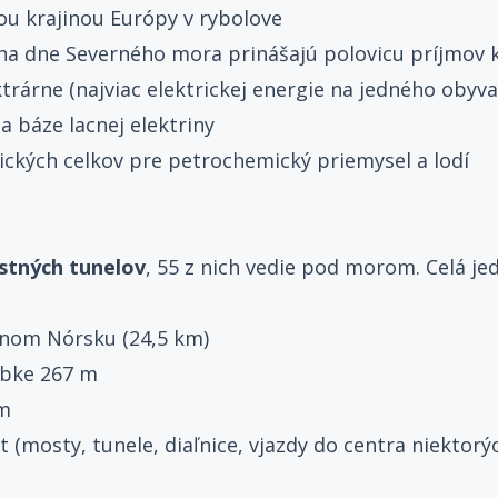
ou krajinou Európy v rybolove
 na dne Severného mora prinášajú polovicu príjmov k
trárne (najviac elektrickej energie na jedného obyva
a báze lacnej elektriny
ických celkov pre petrochemický priemysel a lodí
stných tunelov
, 55 z nich vedie pod morom. Celá jed
nom Nórsku (24,5 km)
ĺbke 267 m
km
 (mosty, tunele, diaľnice, vjazdy do centra niektorýc