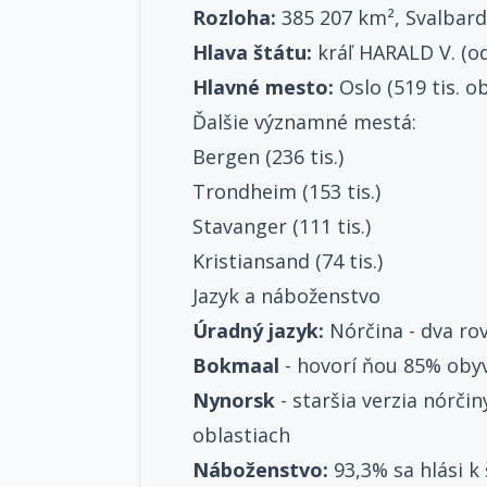
Rozloha:
385 207 km², Svalbard
Hlava štátu:
kráľ HARALD V. (od
Hlavné mesto:
Oslo (519 tis. o
Ďalšie významné mestá:
Bergen (236 tis.)
Trondheim (153 tis.)
Stavanger (111 tis.)
Kristiansand (74 tis.)
Jazyk a náboženstvo
Úradný jazyk:
Nórčina - dva ro
Bokmaal
- hovorí ňou 85% obyv
Nynorsk
- staršia verzia nórči
oblastiach
Náboženstvo:
93,3% sa hlási k 